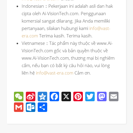
Indonesian：Pekerjaan ini adalah asli dan hak
cipta oleh Ai-VisionTech.com. Penggunaan
komersial sangat dilarang. Jika Anda memiliki
pertanyaan, silakan hubungi kami
info@vast-
era.com
Terima kasih. Terima kasih.
Vietnamese：Tác phẩm này thuộc về www.Ai-
VisionTech.com gốc và bản quyền thuộc về
www.Ai-VisionTech.com, thương mại bị nghiêm
cấm, nếu bạn có bất kỳ câu hỏi nào, vui lòng
liên hệ
info@vast-era.com
Cảm ơn.
WeChat
Sina
Qzone
Facebook
X
Pinterest
Twitter
Mast
Ema
Weibo
Gmail
Outlook.com
分
享