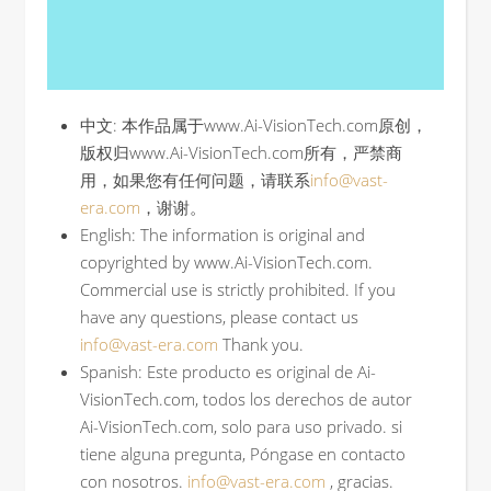
中文: 本作品属于www.Ai-VisionTech.com原创，
版权归www.Ai-VisionTech.com所有，严禁商
用，如果您有任何问题，请联系
info@vast-
era.com
，谢谢。
English: The information is original and
copyrighted by www.Ai-VisionTech.com.
Commercial use is strictly prohibited. If you
have any questions, please contact us
info@vast-era.com
Thank you.
Spanish: Este producto es original de Ai-
VisionTech.com, todos los derechos de autor
Ai-VisionTech.com, solo para uso privado. si
tiene alguna pregunta, Póngase en contacto
con nosotros.
info@vast-era.com
, gracias.