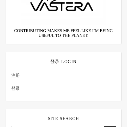
CONTRIBUTING MAKES ME FEEL LIKE I’M BEING
USEFUL TO THE PLANET.
—登录 LOGIN—
注册
登录
—SITE SEARCH—