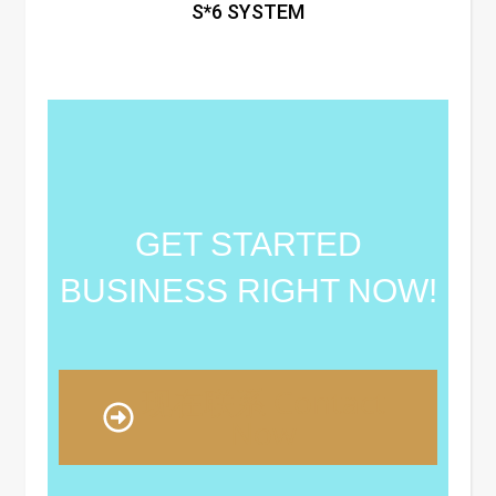
S*6 SYSTEM
GET STARTED
BUSINESS RIGHT NOW!
现在联系 Contact
Now