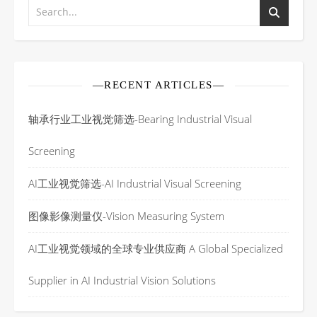
—RECENT ARTICLES—
轴承行业工业视觉筛选-Bearing Industrial Visual
Screening
AI工业视觉筛选-AI Industrial Visual Screening
图像影像测量仪-Vision Measuring System
AI工业视觉领域的全球专业供应商 A Global Specialized
Supplier in AI Industrial Vision Solutions