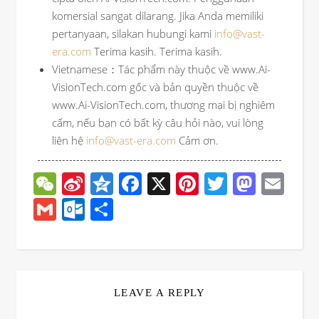
komersial sangat dilarang. Jika Anda memiliki
pertanyaan, silakan hubungi kami
info@vast-
era.com
Terima kasih. Terima kasih.
Vietnamese：Tác phẩm này thuộc về www.Ai-
VisionTech.com gốc và bản quyền thuộc về
www.Ai-VisionTech.com, thương mại bị nghiêm
cấm, nếu bạn có bất kỳ câu hỏi nào, vui lòng
liên hệ
info@vast-era.com
Cảm ơn.
WeChat
Sina
Qzone
Facebook
X
Pinterest
Twitter
Mast
Ema
Weibo
Gmail
Outlook.com
分
享
LEAVE A REPLY