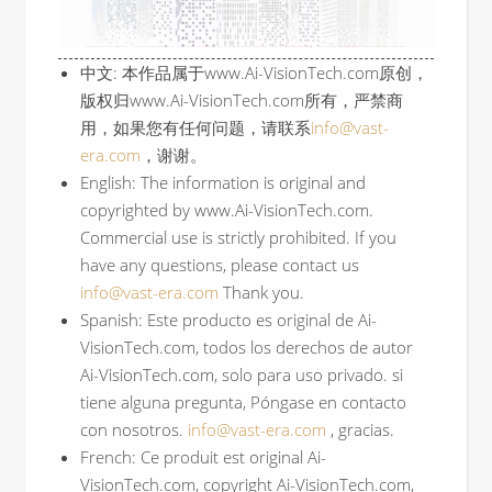
中文: 本作品属于www.Ai-VisionTech.com原创，
版权归www.Ai-VisionTech.com所有，严禁商
用，如果您有任何问题，请联系
info@vast-
era.com
，谢谢。
English: The information is original and
copyrighted by www.Ai-VisionTech.com.
Commercial use is strictly prohibited. If you
have any questions, please contact us
info@vast-era.com
Thank you.
Spanish: Este producto es original de Ai-
VisionTech.com, todos los derechos de autor
Ai-VisionTech.com, solo para uso privado. si
tiene alguna pregunta, Póngase en contacto
con nosotros.
info@vast-era.com
, gracias.
French: Ce produit est original Ai-
VisionTech.com, copyright Ai-VisionTech.com,