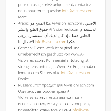
pour un usage privé uniquement, contactez –
nous pour toute question
info@vast-era.com
Merci.
Arabic: هذا المنتج هو Ai-VisionTech.com الأصلي ،
حقوق الطبع والنشر Ai-VisionTech.com للاستخدام
الخاص فقط ، إذا كان لديك أي استفسار ، يرجى
الاتصال بنا
info@vast-era.com
شكرا.
German: Dieses Werk ist original und
urheberrechtlich geschützt von www.Ai-
VisionTech.com. Kommerzielle Nutzung ist
strengstens untersagt. Wenn Sie Fragen haben,
kontaktieren Sie uns bitte
info@vast-era.com
Danke.
Russian: Этот продукт для Ai-VisionTech.com
Оригинал, авторские права Ai-
VisionTech.com, только для частного
использования, если у вас есть вопросы,
пожалуйста, свяжитесь с нами
info@vast-