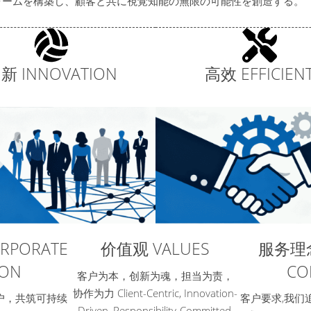
ォームを構築し、顧客と共に視覚知能の無限の可能性を創造する。
新 INNOVATION
高效 EFFICIEN
RPORATE
价值观 VALUES
服务理念
ION
CO
客户为本，创新为魂，担当为责，
协作为力 Client-Centric, Innovation-
户，共筑可持续
客户要求,我们
Driven, Responsibility-Committed,