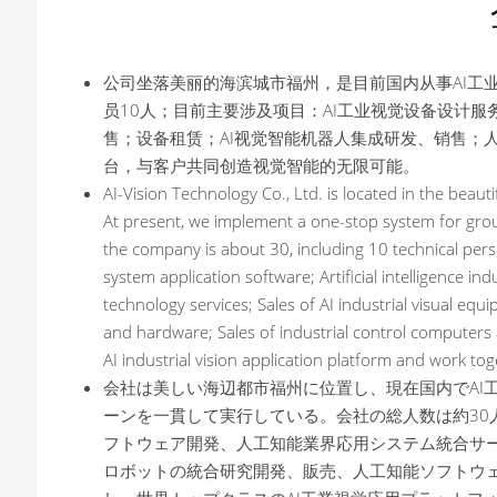
公司坐落美丽的海滨城市福州，是目前国内从事AI工
员10人；目前主要涉及项目：AI工业视觉设备设计服
售；设备租赁；AI视觉智能机器人集成研发、销售；
台，与客户共同创造视觉智能的无限可能。
AI-Vision Technology Co., Ltd. is located in the beaut
At present, we implement a one-stop system for grou
the company is about 30, including 10 technical perso
system application software; Artificial intelligence i
technology services; Sales of AI industrial visual equi
and hardware; Sales of industrial control computers 
AI industrial vision application platform and work toge
会社は美しい海辺都市福州に位置し、現在国内でAI
ーンを一貫して実行している。会社の総人数は約30
フトウェア開発、人工知能業界応用システム統合サービ
ロボットの統合研究開発、販売、人工知能ソフトウ