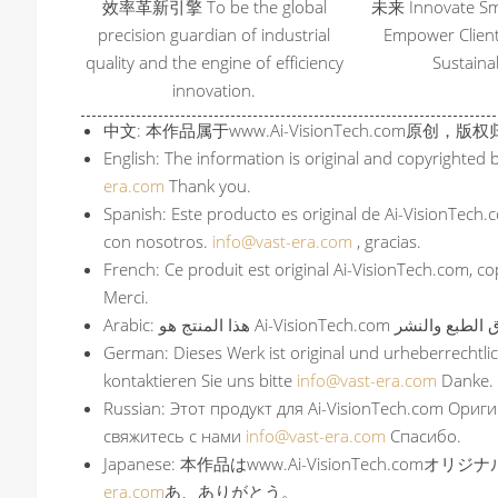
效率革新引擎 To be the global
未来 Innovate Sma
precision guardian of industrial
Empower Client
quality and the engine of efficiency
Sustainab
innovation.
中文: 本作品属于www.Ai-VisionTech.com原创，
English: The information is original and copyrighted 
era.com
Thank you.
Spanish: Este producto es original de Ai-VisionTech.
con nosotros.
info@vast-era.com
, gracias.
French: Ce produit est original Ai-VisionTech.com, 
Merci.
German: Dieses Werk ist original und urheberrechtl
kontaktieren Sie uns bitte
info@vast-era.com
Danke.
Russian: Этот продукт для Ai-VisionTech.com Ориг
свяжитесь с нами
info@vast-era.com
Спасибо.
Japanese: 本作品はwww.Ai-VisionTech.
era.com
あ、ありがとう。