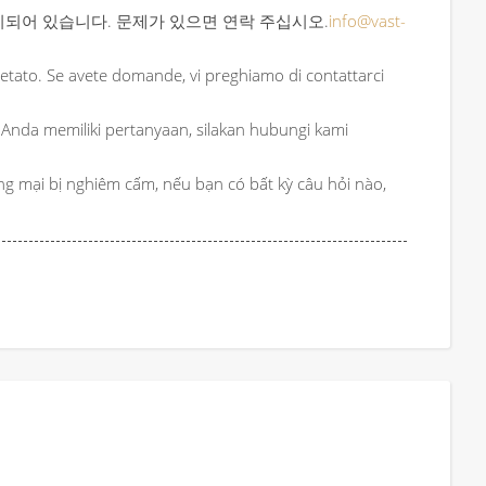
용이 금지되어 있습니다. 문제가 있으면 연락 주십시오.
info@vast-
etato. Se avete domande, vi preghiamo di contattarci
 Anda memiliki pertanyaan, silakan hubungi kami
 mại bị nghiêm cấm, nếu bạn có bất kỳ câu hỏi nào,