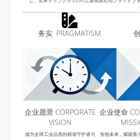
し、世界トップクラスのAI工業視覚応用プラットフ
务实 PRAGMATISM
创
企业愿景 CORPORATE
企业使命 CO
VISION
MISS
成为全球工业品质的精准守护者与
智创未来，赋能客