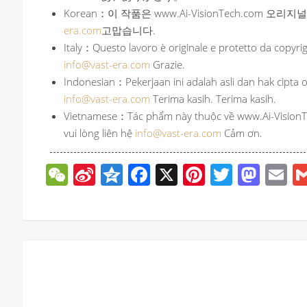
Korean：이 작품은 www.Ai-VisionTech.com
era.com
고맙습니다.
Italy：Questo lavoro è originale e protetto da copyr
info@vast-era.com
Grazie.
Indonesian：Pekerjaan ini adalah asli dan hak cipta 
info@vast-era.com
Terima kasih. Terima kasih.
Vietnamese：Tác phẩm này thuộc về www.Ai-VisionTec
vui lòng liên hệ
info@vast-era.com
Cảm ơn.
WeChat
Sina
Qzone
Facebook
X
Pinterest
Twitter
Mas
E
Weibo