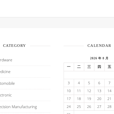
CATEGORY
CALENDAR
2026 年 8 月
dware
一
二
三
四
五
icine
3
4
5
6
7
omobile
10
11
12
13
14
tronic
17
18
19
20
21
sion Manufacturing
24
25
26
27
28