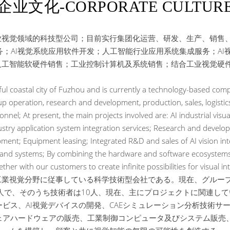
企业文化-CORPORATE CULTUR
业视觉领域的科技型公司；目前实行集团化运营、研发、生产、销售
务；AI视觉系统应用软件开发；人工智能行业应用系统集成服务；AI视
人工智能软硬件销售；工业控制计算机及系统销售；结合工业视觉硬件
iful coastal city of Fuzhou and is currently a technology-based compa
p operation, research and development, production, sales, logistic
nnel; At present, the main projects involved are: AI industrial vis
ndustry application system integration services; Research and develo
pment; Equipment leasing; Integrated R&D and sales of AI vision intell
and systems; By combining the hardware and software ecosystems of 
ther with our customers to create infinite possibilities for visual int
工業視覚分野に従事している科学技術型会社である。現在、グルー
人で、そのうち技術者は10人、現在、主にプロジェクトに関連してい
ス、AI視覚デバイスの開発、CAEシミュレーション分析技術サー
ェアハードウェアの販売、工業制御コンピュータ及びシステム販売