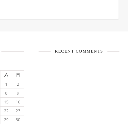
RECENT COMMENTS
六
日
1
2
8
9
15
16
22
23
29
30