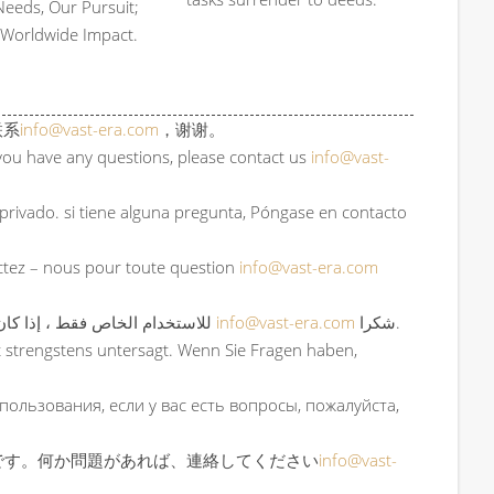
eeds, Our Pursuit;
, Worldwide Impact.
联系
info@vast-era.com
，谢谢。
f you have any questions, please contact us
info@vast-
 privado. si tiene alguna pregunta, Póngase en contacto
actez – nous pour toute question
info@vast-era.com
Arabic: هذا المنتج هو Ai-VisionTech.com الأصلي ، حقوق الطبع والنشر Ai-VisionTech.com للاستخدام الخاص فقط ، إذا كان لديك أي استفسار ، يرجى الاتصال بنا
info@vast-era.com
شكرا.
t strengstens untersagt. Wenn Sie Fragen haben,
спользования, если у вас есть вопросы, пожалуйста,
り、商用は厳禁です。何か問題があれば、連絡してください
info@vast-