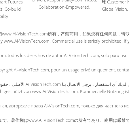
rt Futures,
球 Customer N
Collaboration-Empowered.
s, Co-build
Global Vision
ility
版权归www.Ai-VisionTech.com所有，严禁商用，如果您有任何问题，请
by www.Ai-VisionTech.com. Commercial use is strictly prohibited. I
com, todos los derechos de autor Ai-VisionTech.com, solo para uso
copyright Ai-VisionTech.com, pour un usage privé uniquement, cont
ich geschützt von www.Ai-VisionTech.com. Kommerzielle Nutzung is
инал, авторские права Ai-VisionTech.com, только для частного и
comオリジナルで、著作権はwww.Ai-VisionTech.comの所有であ