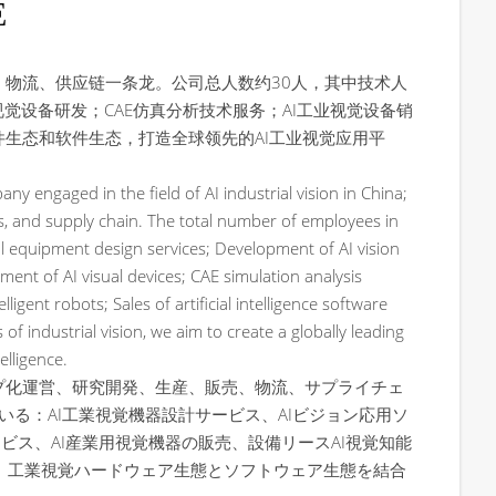
E
、物流、供应链一条龙。公司总人数约30人，其中技术人
觉设备研发；CAE仿真分析技术服务；AI工业视觉设备销
生态和软件生态，打造全球领先的AI工业视觉应用平
ny engaged in the field of AI industrial vision in China;
s, and supply chain. The total number of employees in
ual equipment design services; Development of AI vision
pment of AI visual devices; CAE simulation analysis
igent robots; Sales of artificial intelligence software
industrial vision, we aim to create a globally leading
elligence.
プ化運営、研究開発、生産、販売、物流、サプライチェ
る：AI工業視覚機器設計サービス、AIビジョン応用ソ
ビス、AI産業用視覚機器の販売、設備リースAI視覚知能
、工業視覚ハードウェア生態とソフトウェア生態を結合