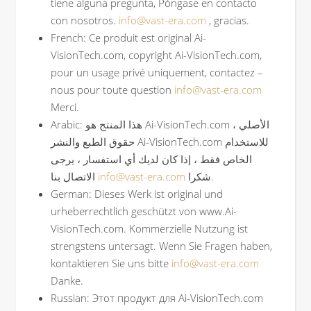
tiene alguna pregunta, Póngase en contacto
con nosotros.
info@vast-era.com
, gracias.
French: Ce produit est original Ai-
VisionTech.com, copyright Ai-VisionTech.com,
pour un usage privé uniquement, contactez –
nous pour toute question
info@vast-era.com
Merci.
Arabic: هذا المنتج هو Ai-VisionTech.com الأصلي ،
حقوق الطبع والنشر Ai-VisionTech.com للاستخدام
الخاص فقط ، إذا كان لديك أي استفسار ، يرجى
الاتصال بنا
info@vast-era.com
شكرا.
German: Dieses Werk ist original und
urheberrechtlich geschützt von www.Ai-
VisionTech.com. Kommerzielle Nutzung ist
strengstens untersagt. Wenn Sie Fragen haben,
kontaktieren Sie uns bitte
info@vast-era.com
Danke.
Russian: Этот продукт для Ai-VisionTech.com