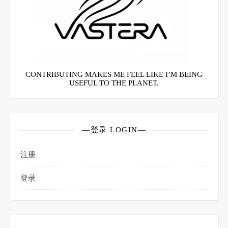
CONTRIBUTING MAKES ME FEEL LIKE I’M BEING
USEFUL TO THE PLANET.
—登录 LOGIN—
注册
登录