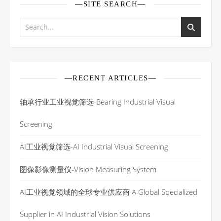
—SITE SEARCH—
—RECENT ARTICLES—
轴承行业工业视觉筛选-Bearing Industrial Visual
Screening
AI工业视觉筛选-AI Industrial Visual Screening
图像影像测量仪-Vision Measuring System
AI工业视觉领域的全球专业供应商 A Global Specialized
Supplier in AI Industrial Vision Solutions