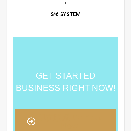
S*6 SYSTEM
GET STARTED
BUSINESS RIGHT NOW!
现在联系 Contact
Now