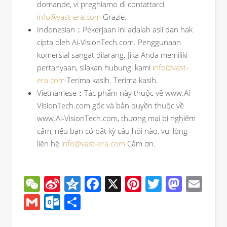
domande, vi preghiamo di contattarci
info@vast-era.com
Grazie.
Indonesian：Pekerjaan ini adalah asli dan hak
cipta oleh Ai-VisionTech.com. Penggunaan
komersial sangat dilarang. Jika Anda memiliki
pertanyaan, silakan hubungi kami
info@vast-
era.com
Terima kasih. Terima kasih.
Vietnamese：Tác phẩm này thuộc về www.Ai-
VisionTech.com gốc và bản quyền thuộc về
www.Ai-VisionTech.com, thương mại bị nghiêm
cấm, nếu bạn có bất kỳ câu hỏi nào, vui lòng
liên hệ
info@vast-era.com
Cảm ơn.
WeChat
Sina
Qzone
Facebook
X
Pinterest
Twitter
Mast
Ema
Weibo
Gmail
Outlook.com
分
享