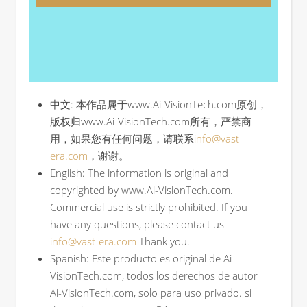
中文: 本作品属于www.Ai-VisionTech.com原创，
版权归www.Ai-VisionTech.com所有，严禁商
用，如果您有任何问题，请联系
info@vast-
era.com
，谢谢。
English: The information is original and
copyrighted by www.Ai-VisionTech.com.
Commercial use is strictly prohibited. If you
have any questions, please contact us
info@vast-era.com
Thank you.
Spanish: Este producto es original de Ai-
VisionTech.com, todos los derechos de autor
Ai-VisionTech.com, solo para uso privado. si