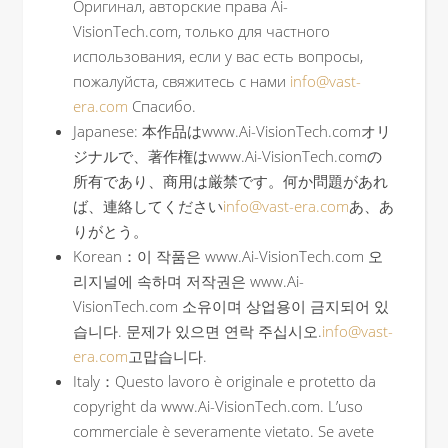
Оригинал, авторские права Ai-
VisionTech.com, только для частного
использования, если у вас есть вопросы,
пожалуйста, свяжитесь с нами
info@vast-
era.com
Спасибо.
Japanese: 本作品はwww.Ai-VisionTech.comオリ
ジナルで、著作権はwww.Ai-VisionTech.comの
所有であり、商用は厳禁です。何か問題があれ
ば、連絡してください
info@vast-era.com
あ、あ
りがとう。
Korean：이 작품은 www.Ai-VisionTech.com 오
리지널에 속하며 저작권은 www.Ai-
VisionTech.com 소유이며 상업용이 금지되어 있
습니다. 문제가 있으면 연락 주십시오.
info@vast-
era.com
고맙습니다.
Italy：Questo lavoro è originale e protetto da
copyright da www.Ai-VisionTech.com. L’uso
commerciale è severamente vietato. Se avete